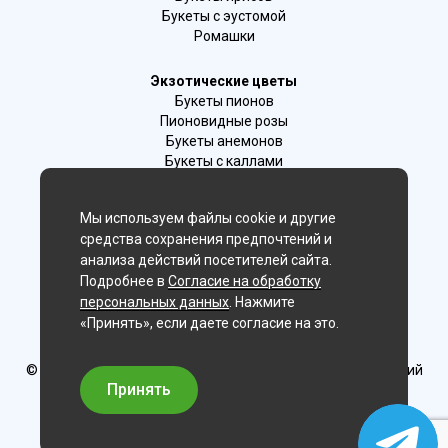
Букеты с эустомой
Ромашки
Экзотические цветы
Букеты пионов
Пионовидные розы
Букеты анемонов
Букеты с каллами
Букеты с фрезиями
Цимбидиум
Мы используем файлы cookie и другие
Лаванда
средства сохранения предпочтений и
Гиацинты
анализа действий посетителей сайта.
Подробнее в
Согласие на обработку
Мы в соц. сетях:
персональных данных
. Нажмите
«Принять», если даете согласие на это.
Париж
© Delaflor - доставка цветов, 2012-2026
ИП Рыжков Евгений
Вячеславович
Принять
ИНН 540409481687 ОГРН 325547600130383